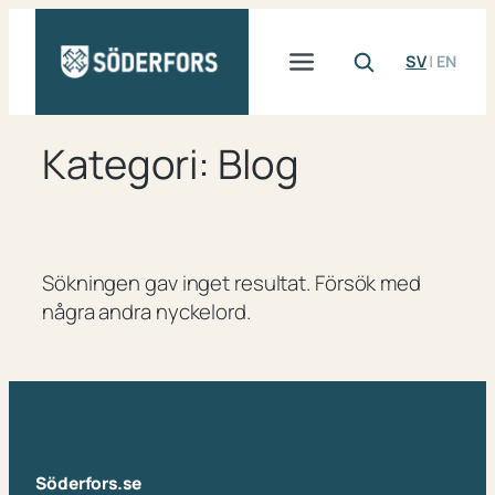
Hoppa
till
SV
|
EN
innehåll
Kategori:
Blog
Sökningen gav inget resultat. Försök med
några andra nyckelord.
Söderfors.se